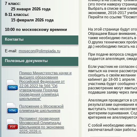
Кликнуть на ссылку "Олимпиа
7 класс:
(это почти наверху страниц
Выбрать в списке мои олим
25 января 2026 года
экономике, 2016-2017 учебн
8-11 классы:
Перейти по ссылке "Посмот
15 февраля 2026 года
10:00 по московскому времени
На этой странице будут от
Обращаем Ваше внимание, ч
также необходимо писать в
Контакты
О других технических проб
др.) необходимо писать на 
E-mail:
mosecon@olimpiada.ru
При подаче вопроса следуе
подается апелляция, ожид
Полезные документы
Если участник не согласен 
явиться на очное рассмотр
Приказ Министерства науки и
сообщить о своём желании 
высшего образования
кабинет до 18-00 1 апреля
Российской Федерации от
участника будет сообщено 
22.06.2022 № 566 "Об
рассмотрение могут явитьс
утверждении Порядка
подавшие заявку через лич
проведения олимпиад
школьников"
Апелляция проводится в сл
результатами оценивания е
Положение о Московской
выступать только несоотве
олимпиаде школьников
критериям оценивания. Со
критериев не апеллируются
Регламент проведения
Москвоской Олимпиады
С собой необходимо иметь 
Школьников по экономике
распечатаный скан работы.
2025-2026 гг.