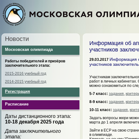
Новости
Информация об ап
участников заключ
Московская олимпиада
Информация о
29.03.2017
Работы победителей и призёров
участников заключитель
заключительного этапа:
2015-2016 учебный год
Участникам заключительног
работ в личных кабинетах.
2014-2015 учебный год
можно ознакомиться по сл
Регистрация
5-7 класс:
задания
,
критер
8-9 класс:
задания
,
критер
Расписание
10-11 класс:
задания
,
крит
Даты дистанционного этапа:
Задать вопросы жюри можн
10-18 декабря
2025 года
марта до 1 апреля включит
Зайти в ЕСР на свою стран
Дата заключительного
в олимпиаде.
этапа: