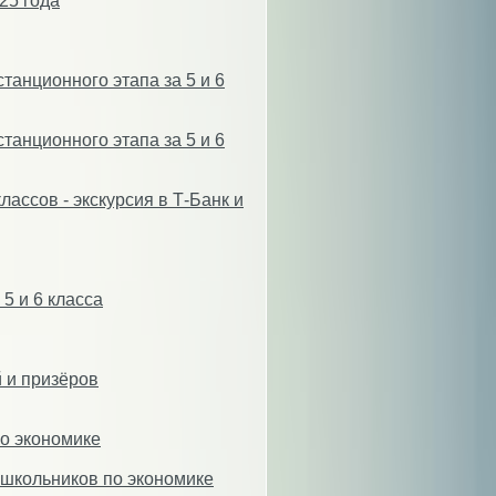
25 года
танционного этапа за 5 и 6
танционного этапа за 5 и 6
лассов - экскурсия в Т-Банк и
5 и 6 класса
 и призёров
о экономике
 школьников по экономике