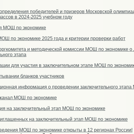
определения победителей и призеров Московской олимпиа
лассов в 2024-2025 учебном году
я МОШ по экономике
ОШ по экономике 2025 года и критерии проверки работ
ргкомитета и методической комиссии МОШ по экономике о 
ьного этапа
ации для участия в заключительном этапе МОШ по экономик
тывании бланков участников
ионная информация о проведении заключительного этапа 
-канал МОШ по экономике
ия на заключительный этап МОШ по экономике
риглашенных на заключительный этап МОШ по экономике
ведения МОШ по экономике открыты в 12 регионах России!