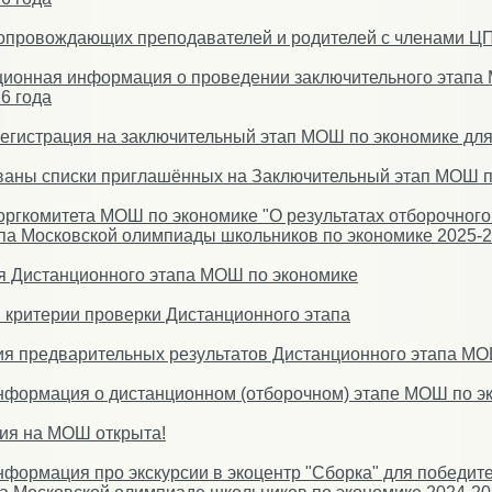
сопровождающих преподавателей и родителей с членами 
ионная информация о проведении заключительного этапа 
6 года
егистрация на заключительный этап МОШ по экономике для 
аны списки приглашённых на Заключительный этап МОШ по
ргкомитета МОШ по экономике "О результатах отборочного
па Московской олимпиады школьников по экономике 2025-2
я Дистанционного этапа МОШ по экономике
 критерии проверки Дистанционного этапа
я предварительных результатов Дистанционного этапа МО
формация о дистанционном (отборочном) этапе МОШ по эк
ия на МОШ открыта!
формация про экскурсии в экоцентр "Сборка" для победит