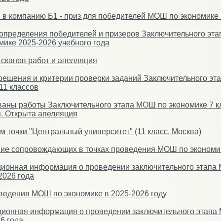
 в компанию Б1 - приз для победителей МОШ по экономике за
определения победителей и призеров Заключительного эт
мике 2025-2026 учебного года
сканов работ и апелляция
решения и критерии проверки заданий Заключительного эт
11 классов
аны работы Заключительного этапа МОШ по экономике 7 к
. Открыта апелляция
м точки "Центральный университет" (11 класс, Москва)
ие сопровождающих в точках проведения МОШ по экономи
ионная информация о проведении заключительного этапа 
2026 года
ведения МОШ по экономике в 2025-2026 году
ионная информация о проведении заключительного этапа 
6 года