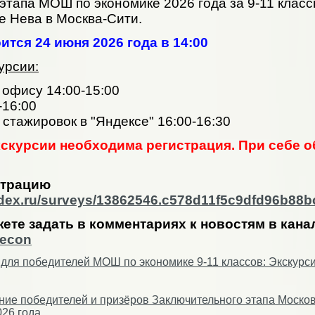
этапа МОШ по экономике 2026 года за 9-11 класс
е Нева в Москва-Сити.
ится 24 июня 2026 года в 14:00
урсии:
 офису 14:00-15:00
-16:00
стажировок в "Яндексе" 16:00-16:30
кскурсии необходима регистрация. При себе 
страцию
andex.ru/surveys/13862546.c578d11f5c9dfd96b88
ете задать в комментариях к новостям в кан
hecon
для победителей МОШ по экономике 9-11 классов: Экскурс
ие победителей и призёров Заключительного этапа Моско
026 года