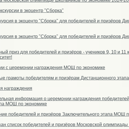
а Московской олимпиаде школьников по экономике 2024-20
кскурсии в экоцентр "Сборка"
скурсия в экоцентр "Сборка" для победителей и призёров Дис
скурсия в экоцентр "Сборка" для победителей и призёров Дис
ый приз для победителей и призёров - учеников 9, 10 и 11 к
итет!
ии с церемонии награждения МОШ по экономике
е грамоты победителям и призёрам Дистанционного этапа 
я награждения
ельная информация о церемонии награждения победителей
апа МОШ по экономике
ие победителей и призёров Заключительного этапа МОШ п
ан список победителей и призёров Московской олимпиады