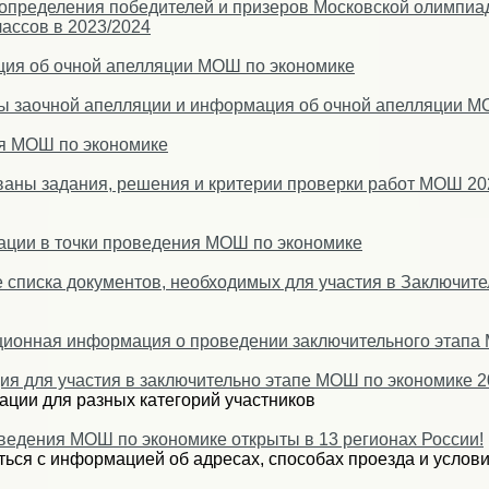
определения победителей и призеров Московской олимпиа
лассов в 2023/2024
ия об очной апелляции МОШ по экономике
ы заочной апелляции и информация об очной апелляции М
я МОШ по экономике
аны задания, решения и критерии проверки работ МОШ 202
ации в точки проведения МОШ по экономике
 списка документов, необходимых для участия в Заключит
ионная информация о проведении заключительного этапа 
ия для участия в заключительно этапе МОШ по экономике 2
ации для разных категорий участников
ведения МОШ по экономике открыты в 13 регионах России!
ься с информацией об адресах, способах проезда и услови