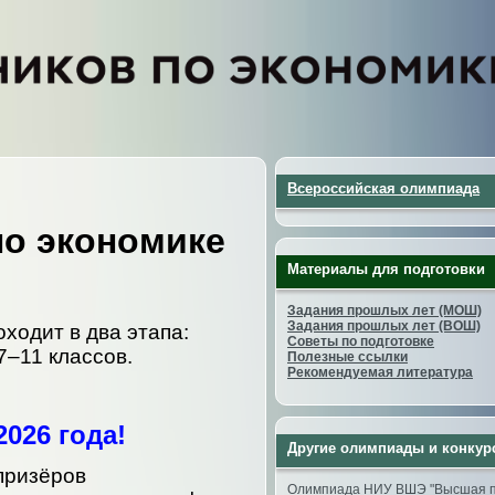
Всероссийская олимпиада
по экономике
Материалы для подготовки
Задания прошлых лет (МОШ)
Задания прошлых лет (ВОШ)
ходит в два этапа:
Советы по подготовке
7–11 классов.
Полезные ссылки
Рекомендуемая литература
026 года!
Другие олимпиады и конкур
призёров
Олимпиада НИУ ВШЭ "Высшая п