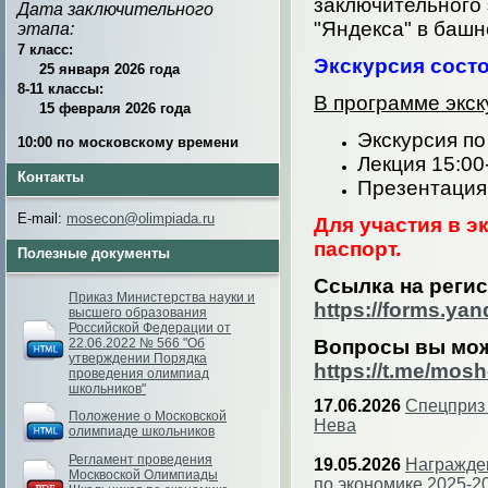
заключительного 
Дата заключительного
"Яндекса" в башн
этапа:
7 класс:
Экскурсия состо
25 января 2026 года
8-11 классы:
В программе экск
15 февраля 2026 года
Экскурсия по
10:00 по московскому времени
Лекция 15:00
Контакты
Презентация 
E-mail:
mosecon@olimpiada.ru
Для участия в э
паспорт.
Полезные документы
Ссылка на реги
Приказ Министерства науки и
https://forms.y
высшего образования
Российской Федерации от
22.06.2022 № 566 "Об
Вопросы вы мож
утверждении Порядка
https://t.me/mos
проведения олимпиад
школьников"
17.06.2026
Спецприз 
Положение о Московской
Нева
олимпиаде школьников
Регламент проведения
19.05.2026
Награжден
Москвоской Олимпиады
по экономике 2025-2