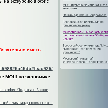
ы на экскурсию в офис
МГУ. Открытый чемпионат школ
экономике
Олимпиада имени Кондратьева
Всероссийская олимпиада по
финансовому рынку
Межрегиональный экономическ
фестиваль школьников "Сибири
в мечту"
Всероссийская олимпиада "Мис
выполнима.Твоё призвание
обязательно иметь
-финансист"
Московский открытый
конкурс«Человек. Город.Финан
bc598825a45db2feac925/
але МОШ по экономике
ия в офис Яндекса в башне
вской олимпиады школьников